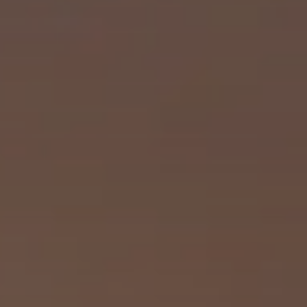
BLOG
QUEM SOMOS
Sobre nós
RESERVE CONOSCO
Conheça a equipe
Por que reservar conosco?
Português
(
USD-US$
)
Nossos prêmios e reconhecimentos
O que são passeios sob medida?
Ligação gratuíta: 888 2156 556
Feedback do cliente
Viaje com confiança
Fazendo o bem
Depósito totalmente reembolsável
Turismo sustentável
Seguro de viagem
Política de Privacidade
Garantia de melhor preço
Carreiras