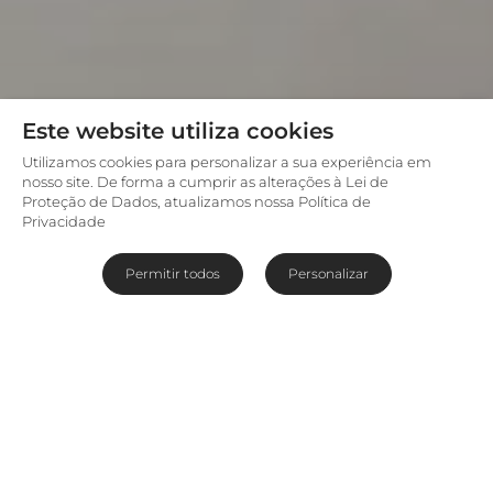
Este website utiliza cookies
Utilizamos cookies para personalizar a sua experiência em
nosso site. De forma a cumprir as alterações à Lei de
Proteção de Dados, atualizamos nossa Política de
Privacidade
Permitir todos
Personalizar
Repouso para o Corpo e a
Mente no Karoo
La Plume Guest House
é uma propriedade de
estilo vitoriano, datada do ano de 1902 e em