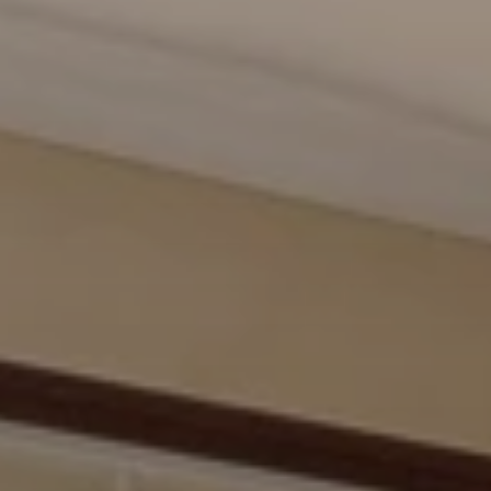
BLOG
QUEM SOMOS
Sobre nós
RESERVE CONOSCO
Conheça a equipe
Por que reservar conosco?
Português
(
USD-US$
)
Nossos prêmios e reconhecimentos
O que são passeios sob medida?
Ligação gratuíta: 888 2156 556
Feedback do cliente
Viaje com confiança
Fazendo o bem
Depósito totalmente reembolsável
Turismo sustentável
Seguro de viagem
Política de Privacidade
Garantia de melhor preço
Carreiras