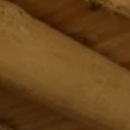
BLOG
QUEM SOMOS
Sobre nós
RESERVE CONOSCO
Conheça a equipe
Por que reservar conosco?
Português
(
USD-US$
)
Nossos prêmios e reconhecimentos
O que são passeios sob medida?
Ligação gratuíta: 888 2156 556
Feedback do cliente
Viaje com confiança
Fazendo o bem
Depósito totalmente reembolsável
Turismo sustentável
Seguro de viagem
Política de Privacidade
Garantia de melhor preço
Carreiras