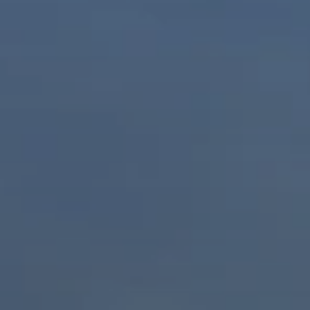
BLOG
QUEM SOMOS
Sobre nós
RESERVE CONOSCO
Conheça a equipe
Por que reservar conosco?
Português
(
USD-US$
)
Nossos prêmios e reconhecimentos
O que são passeios sob medida?
Ligação gratuíta: 888 2156 556
Feedback do cliente
Viaje com confiança
Fazendo o bem
Depósito totalmente reembolsável
Turismo sustentável
Seguro de viagem
Política de Privacidade
Garantia de melhor preço
Carreiras