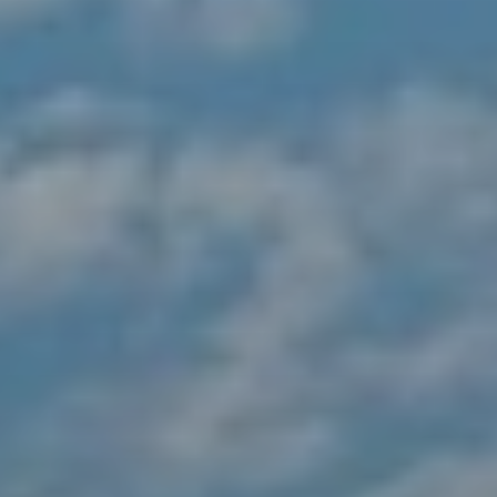
BLOG
QUEM SOMOS
Sobre nós
RESERVE CONOSCO
Conheça a equipe
Por que reservar conosco?
Português
(
USD-US$
)
Nossos prêmios e reconhecimentos
O que são passeios sob medida?
Ligação gratuíta: 888 2156 556
Feedback do cliente
Viaje com confiança
Fazendo o bem
Depósito totalmente reembolsável
Turismo sustentável
Seguro de viagem
Política de Privacidade
Garantia de melhor preço
Carreiras