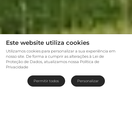
Este website utiliza cookies
Utilizamos cookies para personalizar a sua experiência em
nosso site. De forma a cumprir as alterações à Lei de
Proteção de Dados, atualizamos nossa Política de
Privacidade
Permitir todos
Personalizar
O lodge mais próximo das
Cataratas Vitória
O
Ilala Lodge
está situado no lado do Zimbábue