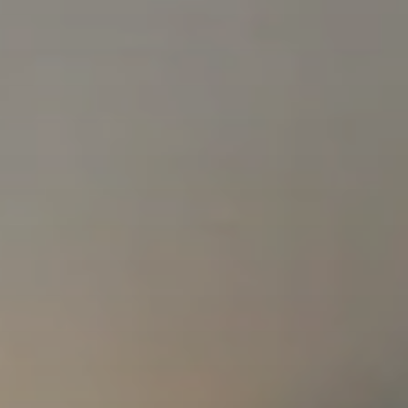
BLOG
QUEM SOMOS
Sobre nós
RESERVE CONOSCO
Conheça a equipe
Por que reservar conosco?
Português
(
USD-US$
)
Nossos prêmios e reconhecimentos
O que são passeios sob medida?
Ligação gratuíta: 888 2156 556
Feedback do cliente
Viaje com confiança
Fazendo o bem
Depósito totalmente reembolsável
Turismo sustentável
Seguro de viagem
Política de Privacidade
Garantia de melhor preço
Carreiras