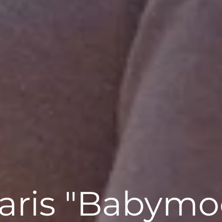
faris "Babymo