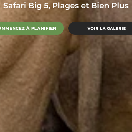
Safari Big 5, Plages et Bien Plus
OMMENCEZ À PLANIFIER
VOIR LA GALERIE