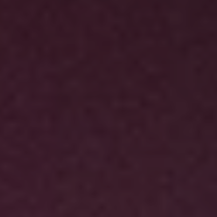
BLOG
Qui Sommes Nous
A propos
RESERVEZ AVEC NOUS
Rencontrez l'équipe
Pourquoi réserver avec nous ?
Français
(
USD-$US
)
Prix & Distinctions
Que sont des voyages sur-mesure ?
Numéro vert gratuit: 888 2156 556
Avis de nos clients
Voyagez en toute confiance
Notre impact
Acompte 100% remboursable
Tourisme durable
Assurance voyage
Politique de confidentialité
Meilleurs prix garantis
Offres d'emploi