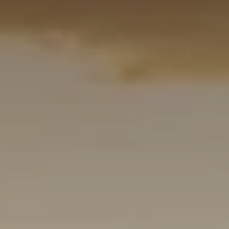
BLOG
Qui Sommes Nous
A propos
RESERVEZ AVEC NOUS
Rencontrez l'équipe
Pourquoi réserver avec nous ?
Français
(
USD-$US
)
Prix & Distinctions
Que sont des voyages sur-mesure ?
Numéro vert gratuit: 888 2156 556
Avis de nos clients
Voyagez en toute confiance
Notre impact
Acompte 100% remboursable
Tourisme durable
Assurance voyage
Politique de confidentialité
Meilleurs prix garantis
Offres d'emploi