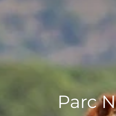
Parc N