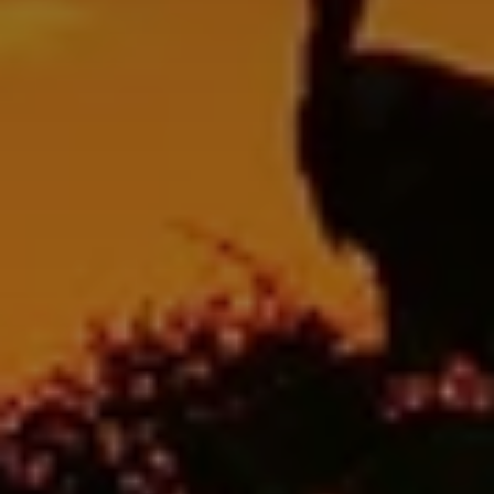
BLOG
Quiénes Somos
Acerca de nosotros
Reserve con nosotros
Nuestro equipo
¿Por qué reservar con nosotros?
Español
(
USD-US$
)
Premios
¿Qué son los viajes a medida?
Llame sin costo: 888 2156 556
Comentarios de nuestros clientes
Viaje con confianza
Nuestro impacto
Nuestro depósito 100% reembolsable
Turismo sustentable
Seguro de viajes
Política de privacidad
Garantía de precio
Empleos