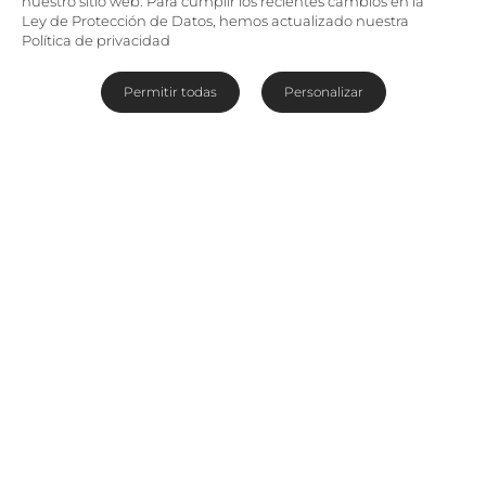
nuestro sitio web. Para cumplir los recientes cambios en la
Ley de Protección de Datos, hemos actualizado nuestra
Política de privacidad
Permitir todas
Personalizar
Tras haber pasado la mitad de su carrera
profesional en el sector de la aviación, Fazlin
muestra una extraña habilidad para atraer a
todo tipo de personas. Eso resulta bastante útil
para nosotros. Ha desempeñado diversas tareas
en importantes organizaciones del sector; tras
empezar su carrera de turismo en The
Waterfront Company, voló por todo el mundo
ocupándose del bienestar de los pasajeros de
South African Airways. Su esperanza de
convertirse en una supermodelo legendaria se