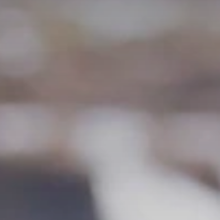
BLOG
Quiénes Somos
Acerca de nosotros
Reserve con nosotros
Nuestro equipo
¿Por qué reservar con nosotros?
Español
(
USD-US$
)
Premios
¿Qué son los viajes a medida?
Llame sin costo: 888 2156 556
Comentarios de nuestros clientes
Viaje con confianza
Nuestro impacto
Nuestro depósito 100% reembolsable
Turismo sustentable
Seguro de viajes
Política de privacidad
Garantía de precio
Empleos