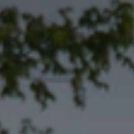
BLOG
Quiénes Somos
Acerca de nosotros
Reserve con nosotros
Nuestro equipo
¿Por qué reservar con nosotros?
Español
(
USD-US$
)
Premios
¿Qué son los viajes a medida?
Llame sin costo: 888 2156 556
Comentarios de nuestros clientes
Viaje con confianza
Nuestro impacto
Nuestro depósito 100% reembolsable
Turismo sustentable
Seguro de viajes
Política de privacidad
Garantía de precio
Empleos