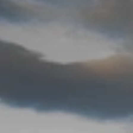
BLOG
Quiénes Somos
Acerca de nosotros
Reserve con nosotros
Nuestro equipo
¿Por qué reservar con nosotros?
Español
(
USD-US$
)
Premios
¿Qué son los viajes a medida?
Llame sin costo: 888 2156 556
Comentarios de nuestros clientes
Viaje con confianza
Nuestro impacto
Nuestro depósito 100% reembolsable
Turismo sustentable
Seguro de viajes
Política de privacidad
Garantía de precio
Empleos