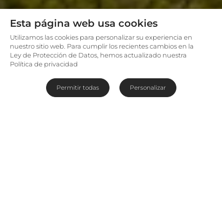
Esta página web usa cookies
Utilizamos las cookies para personalizar su experiencia en
nuestro sitio web. Para cumplir los recientes cambios en la
Ley de Protección de Datos, hemos actualizado nuestra
Política de privacidad
Permitir todas
Personalizar
Espléndida, dramática, grandiosa. Las palabras
no hacen justicia a la belleza natural de la
Ruta
Panorama
, un recorrido por carretera en la
provincia sudafricana de Mpumalanga que
serpentea por el noreste de la cordillera
Drakensberg y revela una vista espectacular tras
otra. Esta ruta se desenvuelve sobre Long Tom