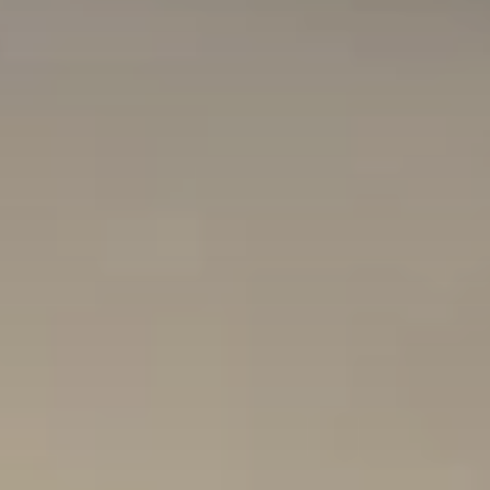
BLOG
Quiénes Somos
Acerca de nosotros
Reserve con nosotros
Nuestro equipo
¿Por qué reservar con nosotros?
Español
(
USD-US$
)
Premios
¿Qué son los viajes a medida?
Llame sin costo: 888 2156 556
Comentarios de nuestros clientes
Viaje con confianza
Nuestro impacto
Nuestro depósito 100% reembolsable
Turismo sustentable
Seguro de viajes
Política de privacidad
Garantía de precio
Empleos