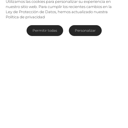
Utilizamos las cookies para personalizar su experiencia en
nuestro sitio web. Para cumplir los recientes cambios en la
Ley de Protección de Datos, hemos actualizado nuestra
Política de privacidad
Permitir todas
Personalizar
Somalisa: el hogar de los
elefantes
Ubicado en una parte del Parque Nacional
Hwange favorecida por elefantes, no sorprende
que
Somalisa Acacia Camp
y su vecino,
Somalisa Camp, llamen a su entorno “el hogar
de los elefantes”. Alojando a un máximo de 8
huéspedes, este campamento ofrece una
experiencia de safari incomparable, localizada
convenientemente en la carretera entre