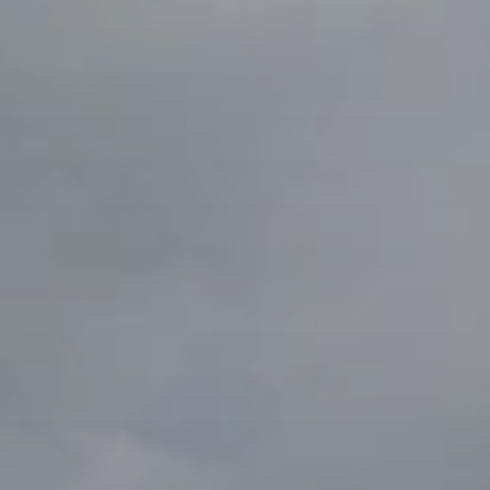
BLOG
Quiénes Somos
Acerca de nosotros
Reserve con nosotros
Nuestro equipo
¿Por qué reservar con nosotros?
Español
(
USD-US$
)
Premios
¿Qué son los viajes a medida?
Llame sin costo: 888 2156 556
Comentarios de nuestros clientes
Viaje con confianza
Nuestro impacto
Nuestro depósito 100% reembolsable
Turismo sustentable
Seguro de viajes
Política de privacidad
Garantía de precio
Empleos