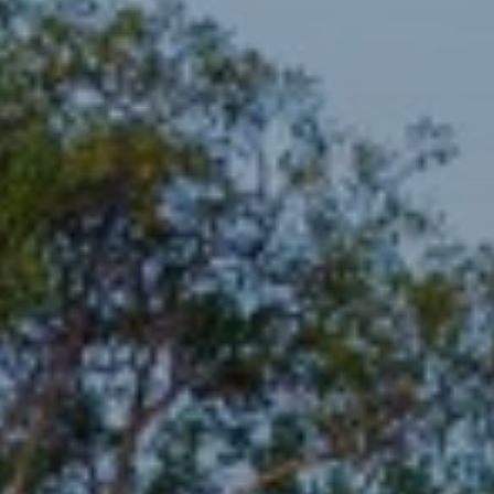
BLOG
Quiénes Somos
Acerca de nosotros
Reserve con nosotros
Nuestro equipo
¿Por qué reservar con nosotros?
Español
(
USD-US$
)
Premios
¿Qué son los viajes a medida?
Llame sin costo: 888 2156 556
Comentarios de nuestros clientes
Viaje con confianza
Nuestro impacto
Nuestro depósito 100% reembolsable
Turismo sustentable
Seguro de viajes
Política de privacidad
Garantía de precio
Empleos