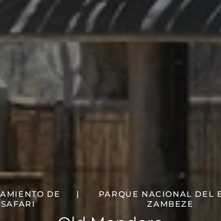
AMIENTO DE
|
PARQUE NACIONAL DEL 
SAFARI
ZAMBEZE