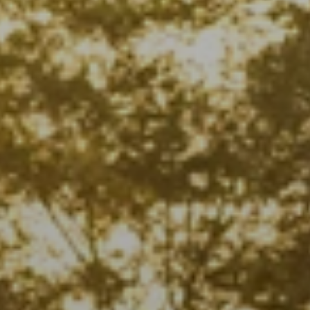
BLOG
Quiénes Somos
Acerca de nosotros
Reserve con nosotros
Nuestro equipo
¿Por qué reservar con nosotros?
Español
(
USD-US$
)
Premios
¿Qué son los viajes a medida?
Llame sin costo: 888 2156 556
Comentarios de nuestros clientes
Viaje con confianza
Nuestro impacto
Nuestro depósito 100% reembolsable
Turismo sustentable
Seguro de viajes
Política de privacidad
Garantía de precio
Empleos