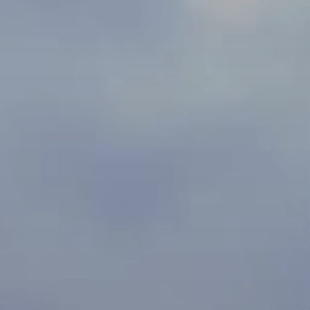
BLOG
Quiénes Somos
Acerca de nosotros
Reserve con nosotros
Nuestro equipo
¿Por qué reservar con nosotros?
Español
(
USD-US$
)
Premios
¿Qué son los viajes a medida?
Llame sin costo: 888 2156 556
Comentarios de nuestros clientes
Viaje con confianza
Nuestro impacto
Nuestro depósito 100% reembolsable
Turismo sustentable
Seguro de viajes
Política de privacidad
Garantía de precio
Empleos