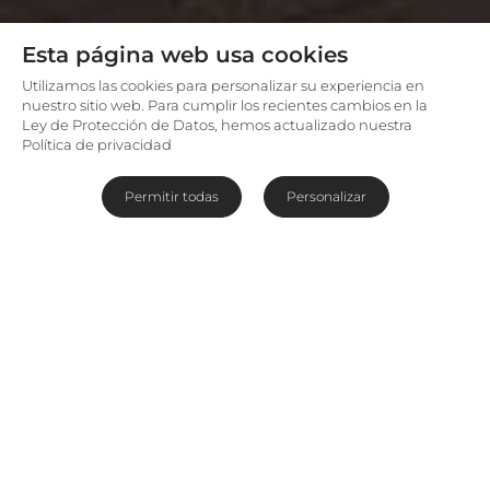
Esta página web usa cookies
Utilizamos las cookies para personalizar su experiencia en
nuestro sitio web. Para cumplir los recientes cambios en la
Ley de Protección de Datos, hemos actualizado nuestra
Política de privacidad
Permitir todas
Personalizar
La serena puerta de entrada a
Kigali y Ruanda
Con valles ondulantes que parecen inagotables
extendiéndose por los paisajes de Ruanda, no
sorprende que este país africano sea conocido
como “el valle de las mil colinas”. Esta nación que
está emergiendo rápidamente no sólo está