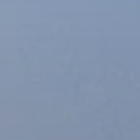
BLOG
Quiénes Somos
Acerca de nosotros
Reserve con nosotros
Nuestro equipo
¿Por qué reservar con nosotros?
Español
(
USD-US$
)
Premios
¿Qué son los viajes a medida?
Llame sin costo: 888 2156 556
Comentarios de nuestros clientes
Viaje con confianza
Nuestro impacto
Nuestro depósito 100% reembolsable
Turismo sustentable
Seguro de viajes
Política de privacidad
Garantía de precio
Empleos