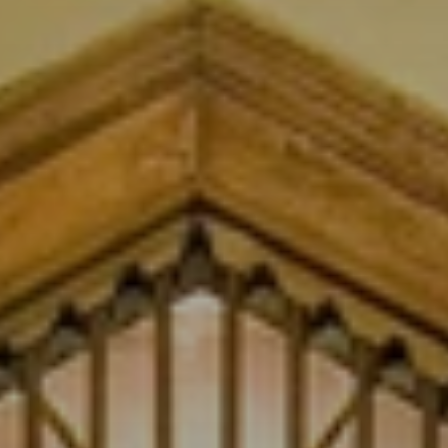
BLOG
Quiénes Somos
Acerca de nosotros
Reserve con nosotros
Nuestro equipo
¿Por qué reservar con nosotros?
Español
(
USD-US$
)
Premios
¿Qué son los viajes a medida?
Llame sin costo: 888 2156 556
Comentarios de nuestros clientes
Viaje con confianza
Nuestro impacto
Nuestro depósito 100% reembolsable
Turismo sustentable
Seguro de viajes
Política de privacidad
Garantía de precio
Empleos