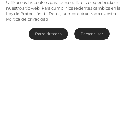
Utilizamos las cookies para personalizar su experiencia en
nuestro sitio web. Para cumplir los recientes cambios en la
Ley de Protección de Datos, hemos actualizado nuestra
Política de privacidad
Permitir todas
Personalizar
Las puertas al paraíso de
Zanzíbar
Como si atravesaras un portal mágico, entrar en
Hideaway
of
Nungwi
Resort
& Jardines
tropicales y playas de ensueño ofrecen el
espacio perfecto para acoger el Hideaway of
Nungwi Resort & Spa. Un complejo de máximo
lujo desde el que descubrir el paraíso de la isla
de Zanzíbar, disfrutar del océano Índico y
relajarse gracias a los diversos tratamientos