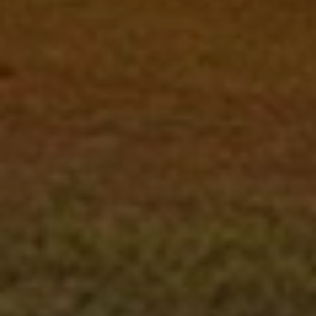
BLOG
Quiénes Somos
Acerca de nosotros
Reserve con nosotros
Nuestro equipo
¿Por qué reservar con nosotros?
Español
(
USD-US$
)
Premios
¿Qué son los viajes a medida?
Llame sin costo: 888 2156 556
Comentarios de nuestros clientes
Viaje con confianza
Nuestro impacto
Nuestro depósito 100% reembolsable
Turismo sustentable
Seguro de viajes
Política de privacidad
Garantía de precio
Empleos