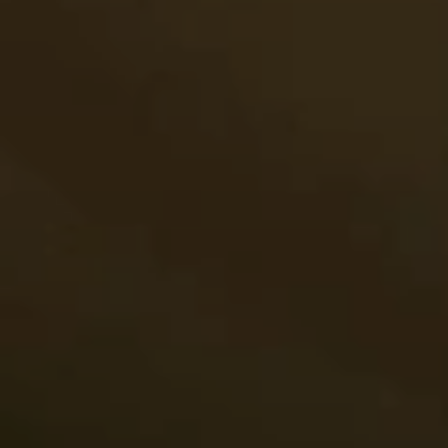
BLOG
Quiénes Somos
Acerca de nosotros
Reserve con nosotros
Nuestro equipo
¿Por qué reservar con nosotros?
Español
(
USD-US$
)
Premios
¿Qué son los viajes a medida?
Llame sin costo: 888 2156 556
Comentarios de nuestros clientes
Viaje con confianza
Nuestro impacto
Nuestro depósito 100% reembolsable
Turismo sustentable
Seguro de viajes
Política de privacidad
Garantía de precio
Empleos