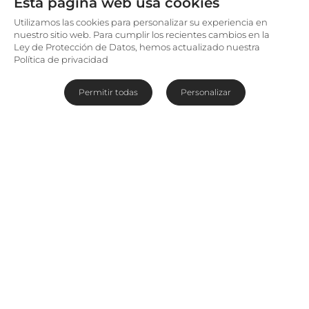
Esta página web usa cookies
Utilizamos las cookies para personalizar su experiencia en
nuestro sitio web. Para cumplir los recientes cambios en la
Ley de Protección de Datos, hemos actualizado nuestra
Política de privacidad
Permitir todas
Personalizar
Nuestros hoteles favoritos de la costa occidental
El destino predilecto en
Mauricio
para muchos,
la
costa occidental
ofrece resguardadas playas
bordeadas de palmeras que van descendiendo
hasta las tranquilas aguas turquesa del océano
Índico. Al estar al resguardo, el mar ofrece un oasis
para los deportes marinos, desde el snorkel y el
submarinismo hasta la vela y los cruceros en
catamarán. O, si lo prefiere, simplemente relájese
en la intimidad de su lujosa suite con un cóctel frío
en la mano mientras el sol se pone un día más en
Mauricio.