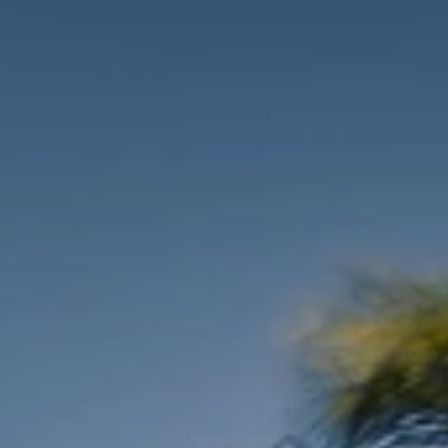
BLOG
Quiénes Somos
Acerca de nosotros
Reserve con nosotros
Nuestro equipo
¿Por qué reservar con nosotros?
Español
(
USD-US$
)
Premios
¿Qué son los viajes a medida?
Llame sin costo: 888 2156 556
Comentarios de nuestros clientes
Viaje con confianza
Nuestro impacto
Nuestro depósito 100% reembolsable
Turismo sustentable
Seguro de viajes
Política de privacidad
Garantía de precio
Empleos