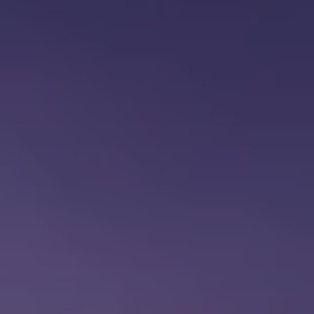
BLOG
Quiénes Somos
Acerca de nosotros
Reserve con nosotros
Nuestro equipo
¿Por qué reservar con nosotros?
Español
(
USD-US$
)
Premios
¿Qué son los viajes a medida?
Llame sin costo: 888 2156 556
Comentarios de nuestros clientes
Viaje con confianza
Nuestro impacto
Nuestro depósito 100% reembolsable
Turismo sustentable
Seguro de viajes
Política de privacidad
Garantía de precio
Empleos