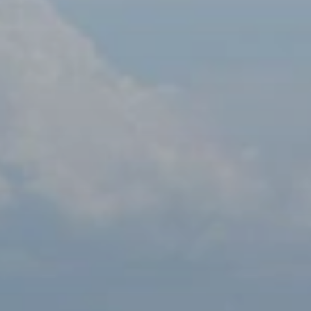
BLOG
Quiénes Somos
Acerca de nosotros
Reserve con nosotros
Nuestro equipo
¿Por qué reservar con nosotros?
Español
(
USD-US$
)
Premios
¿Qué son los viajes a medida?
Llame sin costo: 888 2156 556
Comentarios de nuestros clientes
Viaje con confianza
Nuestro impacto
Nuestro depósito 100% reembolsable
Turismo sustentable
Seguro de viajes
Política de privacidad
Garantía de precio
Empleos