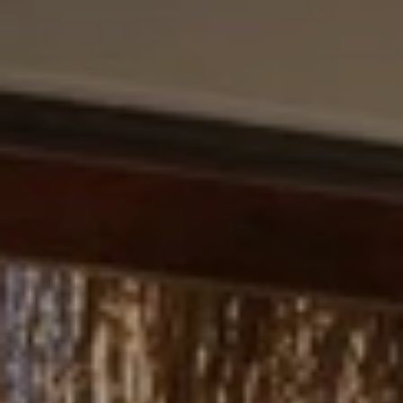
BLOG
Quiénes Somos
Acerca de nosotros
Reserve con nosotros
Nuestro equipo
¿Por qué reservar con nosotros?
Español
(
USD-US$
)
Premios
¿Qué son los viajes a medida?
Llame sin costo: 888 2156 556
Comentarios de nuestros clientes
Viaje con confianza
Nuestro impacto
Nuestro depósito 100% reembolsable
Turismo sustentable
Seguro de viajes
Política de privacidad
Garantía de precio
Empleos