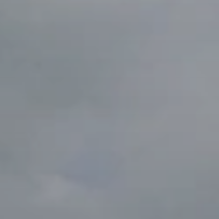
BLOG
Qui Sommes Nous
A propos
RESERVEZ AVEC NOUS
Rencontrez l'équipe
Pourquoi réserver avec nous ?
Français
(
USD-$US
)
Prix & Distinctions
Que sont des voyages sur-mesure ?
Numéro vert gratuit: 888 2156 556
Avis de nos clients
Voyagez en toute confiance
Notre impact
Acompte 100% remboursable
Tourisme durable
Assurance voyage
Politique de confidentialité
Meilleurs prix garantis
Offres d'emploi