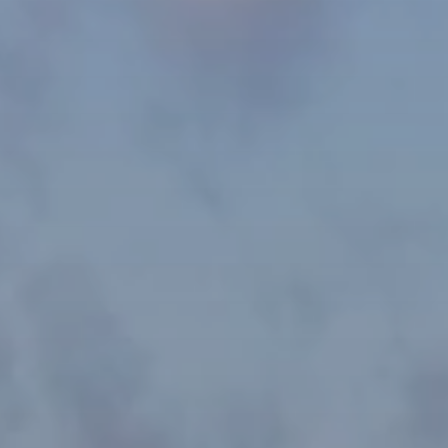
BLOG
Qui Sommes Nous
A propos
RESERVEZ AVEC NOUS
Rencontrez l'équipe
Pourquoi réserver avec nous ?
Français
(
USD-$US
)
Prix & Distinctions
Que sont des voyages sur-mesure ?
Numéro vert gratuit: 888 2156 556
Avis de nos clients
Voyagez en toute confiance
Notre impact
Acompte 100% remboursable
Tourisme durable
Assurance voyage
Politique de confidentialité
Meilleurs prix garantis
Offres d'emploi