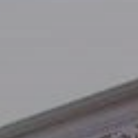
BLOG
Qui Sommes Nous
A propos
RESERVEZ AVEC NOUS
Rencontrez l'équipe
Pourquoi réserver avec nous ?
Français
(
USD-$US
)
Prix & Distinctions
Que sont des voyages sur-mesure ?
Numéro vert gratuit: 888 2156 556
Avis de nos clients
Voyagez en toute confiance
Notre impact
Acompte 100% remboursable
Tourisme durable
Assurance voyage
Politique de confidentialité
Meilleurs prix garantis
Offres d'emploi