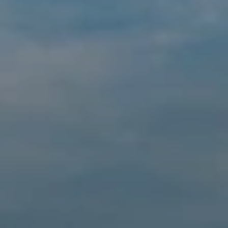
BLOG
Qui Sommes Nous
A propos
RESERVEZ AVEC NOUS
Rencontrez l'équipe
Pourquoi réserver avec nous ?
Français
(
USD-$US
)
Prix & Distinctions
Que sont des voyages sur-mesure ?
Numéro vert gratuit: 888 2156 556
Avis de nos clients
Voyagez en toute confiance
Notre impact
Acompte 100% remboursable
Tourisme durable
Assurance voyage
Politique de confidentialité
Meilleurs prix garantis
Offres d'emploi