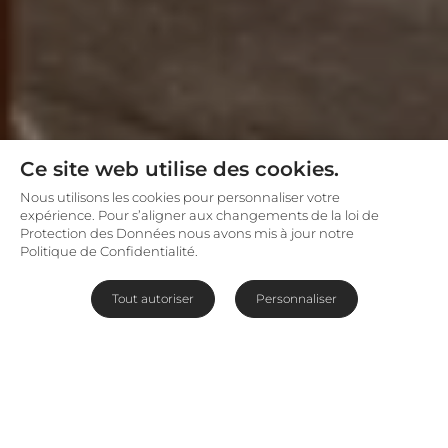
Ce site web utilise des cookies.
Nous utilisons les cookies pour personnaliser votre
expérience. Pour s’aligner aux changements de la loi de
Protection des Données nous avons mis à jour notre
Politique de Confidentialité.
Tout autoriser
Personnaliser
Chalets safari en Zambie
Connu comme étant l’un des plus anciens
campements de safari de luxe de Zambie,
Time