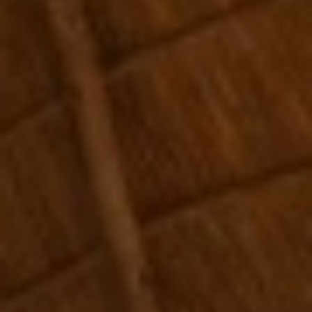
BLOG
Qui Sommes Nous
A propos
RESERVEZ AVEC NOUS
Rencontrez l'équipe
Pourquoi réserver avec nous ?
Français
(
USD-$US
)
Prix & Distinctions
Que sont des voyages sur-mesure ?
Numéro vert gratuit: 888 2156 556
Avis de nos clients
Voyagez en toute confiance
Notre impact
Acompte 100% remboursable
Tourisme durable
Assurance voyage
Politique de confidentialité
Meilleurs prix garantis
Offres d'emploi