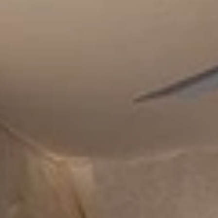
BLOG
Qui Sommes Nous
A propos
RESERVEZ AVEC NOUS
Rencontrez l'équipe
Pourquoi réserver avec nous ?
Français
(
USD-$US
)
Prix & Distinctions
Que sont des voyages sur-mesure ?
Numéro vert gratuit: 888 2156 556
Avis de nos clients
Voyagez en toute confiance
Notre impact
Acompte 100% remboursable
Tourisme durable
Assurance voyage
Politique de confidentialité
Meilleurs prix garantis
Offres d'emploi