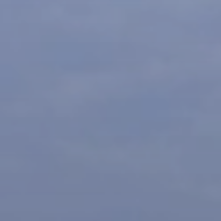
BLOG
Qui Sommes Nous
A propos
RESERVEZ AVEC NOUS
Rencontrez l'équipe
Pourquoi réserver avec nous ?
Français
(
USD-$US
)
Prix & Distinctions
Que sont des voyages sur-mesure ?
Numéro vert gratuit: 888 2156 556
Avis de nos clients
Voyagez en toute confiance
Notre impact
Acompte 100% remboursable
Tourisme durable
Assurance voyage
Politique de confidentialité
Meilleurs prix garantis
Offres d'emploi