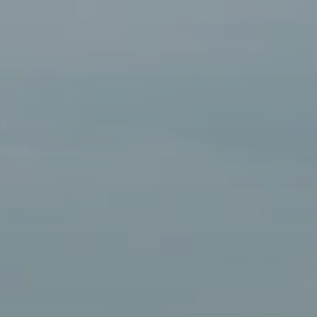
BLOG
Qui Sommes Nous
A propos
RESERVEZ AVEC NOUS
Rencontrez l'équipe
Pourquoi réserver avec nous ?
Français
(
USD-$US
)
Prix & Distinctions
Que sont des voyages sur-mesure ?
Numéro vert gratuit: 888 2156 556
Avis de nos clients
Voyagez en toute confiance
Notre impact
Acompte 100% remboursable
Tourisme durable
Assurance voyage
Politique de confidentialité
Meilleurs prix garantis
Offres d'emploi