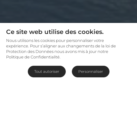
Ce site web utilise des cookies.
Nous utilisons les cookies pour personnaliser votre
expérience. Pour s’aligner aux changements de la loi de
Protection des Données nous avons mis à jour notre
Politique de Confidentialité.
Tout autoriser
Personnaliser
Safari au bord du lac
Rwanyakazinga
Le
Magashi Camp
est situé dans une zone
stratégique du prolifique Parc National de
L'Akagera au
Rwanda
. Surplombant le