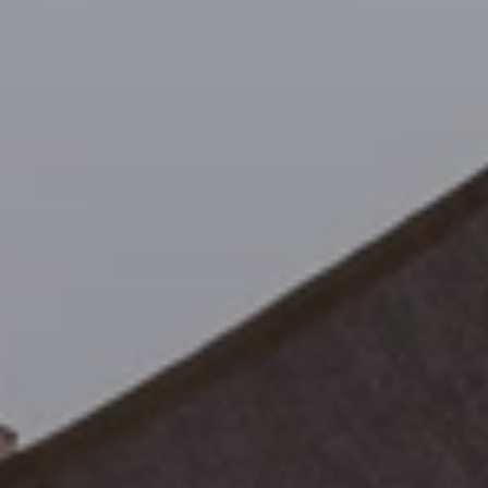
BLOG
Qui Sommes Nous
A propos
RESERVEZ AVEC NOUS
Rencontrez l'équipe
Pourquoi réserver avec nous ?
Français
(
USD-$US
)
Prix & Distinctions
Que sont des voyages sur-mesure ?
Numéro vert gratuit: 888 2156 556
Avis de nos clients
Voyagez en toute confiance
Notre impact
Acompte 100% remboursable
Tourisme durable
Assurance voyage
Politique de confidentialité
Meilleurs prix garantis
Offres d'emploi