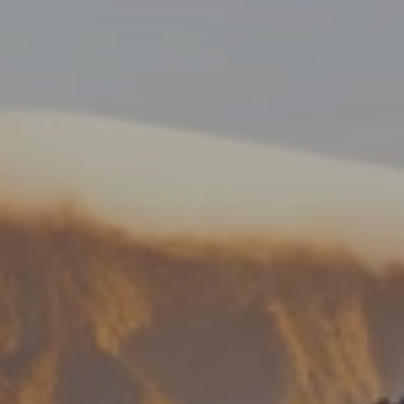
BLOG
Qui Sommes Nous
A propos
RESERVEZ AVEC NOUS
Rencontrez l'équipe
Pourquoi réserver avec nous ?
Français
(
USD-$US
)
Prix & Distinctions
Que sont des voyages sur-mesure ?
Numéro vert gratuit: 888 2156 556
Avis de nos clients
Voyagez en toute confiance
Notre impact
Acompte 100% remboursable
Tourisme durable
Assurance voyage
Politique de confidentialité
Meilleurs prix garantis
Offres d'emploi