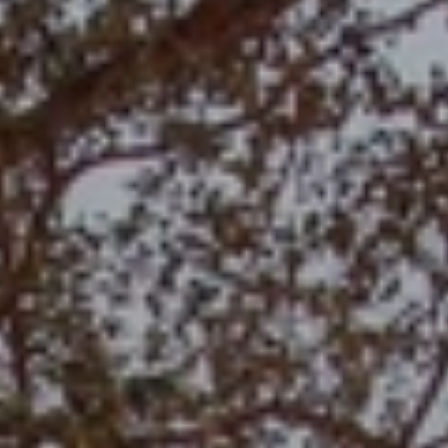
BLOG
Qui Sommes Nous
A propos
RESERVEZ AVEC NOUS
Rencontrez l'équipe
Pourquoi réserver avec nous ?
Français
(
USD-$US
)
Prix & Distinctions
Que sont des voyages sur-mesure ?
Numéro vert gratuit: 888 2156 556
Avis de nos clients
Voyagez en toute confiance
Notre impact
Acompte 100% remboursable
Tourisme durable
Assurance voyage
Politique de confidentialité
Meilleurs prix garantis
Offres d'emploi