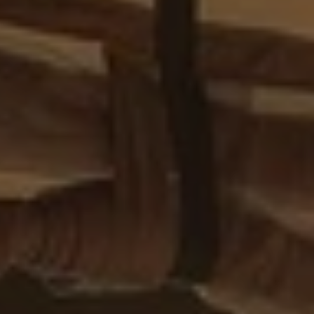
BLOG
Qui Sommes Nous
A propos
RESERVEZ AVEC NOUS
Rencontrez l'équipe
Pourquoi réserver avec nous ?
Français
(
USD-$US
)
Prix & Distinctions
Que sont des voyages sur-mesure ?
Numéro vert gratuit: 888 2156 556
Avis de nos clients
Voyagez en toute confiance
Notre impact
Acompte 100% remboursable
Tourisme durable
Assurance voyage
Politique de confidentialité
Meilleurs prix garantis
Offres d'emploi