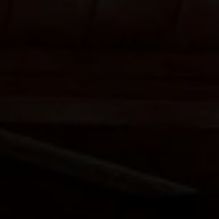
BLOG
Qui Sommes Nous
A propos
RESERVEZ AVEC NOUS
Rencontrez l'équipe
Pourquoi réserver avec nous ?
Français
(
USD-$US
)
Prix & Distinctions
Que sont des voyages sur-mesure ?
Numéro vert gratuit: 888 2156 556
Avis de nos clients
Voyagez en toute confiance
Notre impact
Acompte 100% remboursable
Tourisme durable
Assurance voyage
Politique de confidentialité
Meilleurs prix garantis
Offres d'emploi