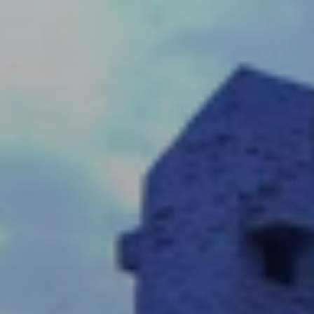
BLOG
Qui Sommes Nous
A propos
RESERVEZ AVEC NOUS
Rencontrez l'équipe
Pourquoi réserver avec nous ?
Français
(
USD-$US
)
Prix & Distinctions
Que sont des voyages sur-mesure ?
Numéro vert gratuit: 888 2156 556
Avis de nos clients
Voyagez en toute confiance
Notre impact
Acompte 100% remboursable
Tourisme durable
Assurance voyage
Politique de confidentialité
Meilleurs prix garantis
Offres d'emploi