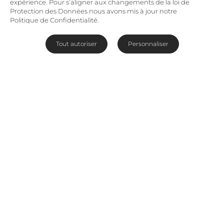
expérience. Pour s’aligner aux changements de la loi de
Protection des Données nous avons mis à jour notre
Politique de Confidentialité.
Tout autoriser
Personnaliser
Entre ciel et terre au Maasai
Mara
Angama Mara À ne pas manquer
Lodge safari luxueux en surplomb de la vallée
du grand rift
Safari « Big 5 » en voiture, à pied ou en ballon
Vues exceptionnelles sur les plaines du Maasai