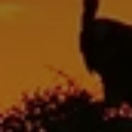
BLOG
Qui Sommes Nous
A propos
RESERVEZ AVEC NOUS
Rencontrez l'équipe
Pourquoi réserver avec nous ?
Français
(
USD-$US
)
Prix & Distinctions
Que sont des voyages sur-mesure ?
Numéro vert gratuit: 888 2156 556
Avis de nos clients
Voyagez en toute confiance
Notre impact
Acompte 100% remboursable
Tourisme durable
Assurance voyage
Politique de confidentialité
Meilleurs prix garantis
Offres d'emploi