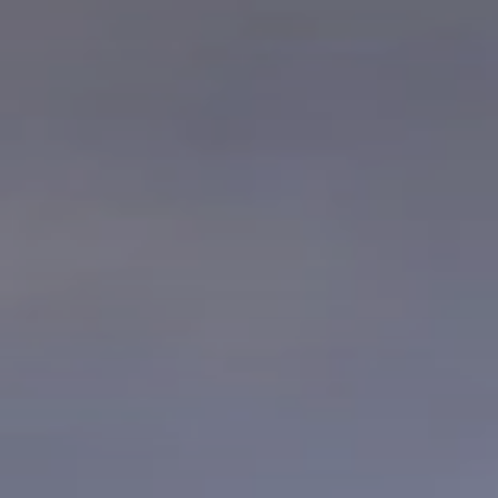
BLOG
Qui Sommes Nous
A propos
RESERVEZ AVEC NOUS
Rencontrez l'équipe
Pourquoi réserver avec nous ?
Français
(
USD-$US
)
Prix & Distinctions
Que sont des voyages sur-mesure ?
Numéro vert gratuit: 888 2156 556
Avis de nos clients
Voyagez en toute confiance
Notre impact
Acompte 100% remboursable
Tourisme durable
Assurance voyage
Politique de confidentialité
Meilleurs prix garantis
Offres d'emploi