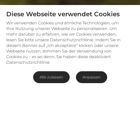
Diese Webseite verwendet Cookies
Wir verwenden Cookies und ähnliche Technologien, um
Ihre Nutzung unserer Webseite zu personalisieren. Um
mehr darüber zu erfahren, wie wir Cookies verwenden,
lesen Sie bitte unsere Datenschutzrichtlinie. Indem Sie in
diesem Banner auf „Ich akzeptiere" klicken oder unsere
Webseite nutzen, stimmen Sie der Verwendung von
Cookies zu – es sei denn, Sie haben diese deaktiviert.
Datenschutzrichtlinie
Alle zulassen
Anpassen
Ohne Zweifel kommen Sie während Ihres
Tansania-Aufenthalts auch im schönen
Städtchen
Arusha
im Norden des Landes vorbei,
da Sie von hier problemlos in die nördlichen
Safari-Gebiete Tansanias gelangen. Von hier ist