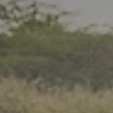
BLOG
Über Uns
Über Rhino Africa
MIT UNS REISEN
Unser Team
Warum Sie mit uns buchen sollten
Deutsch
(
USD-$
)
Auszeichnungen
Individualreisen in Afrika
Gebührenfrei: 888 2156 556
Kundenfeedback
Rhino Africa Reisesicherheit
Gutes Tun
Unsere 100% erstattungsfähige Anzahlung
Nachhaltiger Tourismus
Reiseversicherung
Datenschutzrichtlinie
Preisgarantie
Jobs