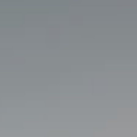
BLOG
QUEM SOMOS
Sobre nós
RESERVE CONOSCO
Conheça a equipe
Por que reservar conosco?
Português
(
USD-US$
)
Nossos prêmios e reconhecimentos
O que são passeios sob medida?
Ligação gratuíta: 888 2156 556
Feedback do cliente
Viaje com confiança
Fazendo o bem
Depósito totalmente reembolsável
Turismo sustentável
Seguro de viagem
Política de Privacidade
Garantia de melhor preço
Carreiras