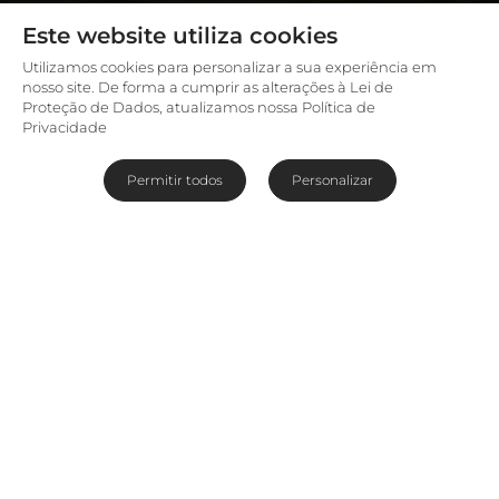
Este website utiliza cookies
Utilizamos cookies para personalizar a sua experiência em
nosso site. De forma a cumprir as alterações à Lei de
Proteção de Dados, atualizamos nossa Política de
Privacidade
Permitir todos
Personalizar
Não contraia malária ao visitar o
Parque Kruger
Nós não somos médicos, por isso, é importante
que você fale com seu médico sobre a
prevenção da malária antes de viajar para uma
região exposta à doença. As informações a