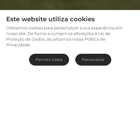
Este website utiliza cookies
Utilizamos cookies para personalizar a sua experiência em
nosso site. De forma a cumprir as alterações à Lei de
Proteção de Dados, atualizamos nossa Política de
Privacidade
Permitir todos
Personalizar
Explore o Parque Nacional
Périnet
Situado em uma plantação de eucaliptos, a
alguns quilômetros de distância da entrada
do
Parque Nacional Périnet
, o
Vakona Forest
Lodge
é certamente um dos mais confortáveis ​​
hotéis nessa área. Há 24 bangalôs espalhados e