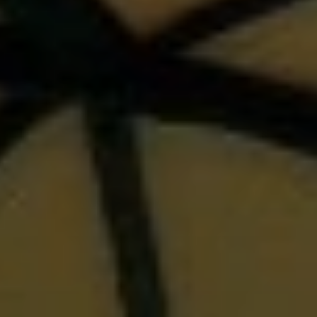
BLOG
QUEM SOMOS
Sobre nós
RESERVE CONOSCO
Conheça a equipe
Por que reservar conosco?
Português
(
USD-US$
)
Nossos prêmios e reconhecimentos
O que são passeios sob medida?
Ligação gratuíta: 888 2156 556
Feedback do cliente
Viaje com confiança
Fazendo o bem
Depósito totalmente reembolsável
Turismo sustentável
Seguro de viagem
Política de Privacidade
Garantia de melhor preço
Carreiras